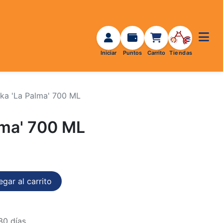
ka 'La Palma' 700 ML
lma' 700 ML
gar al carrito
30 días